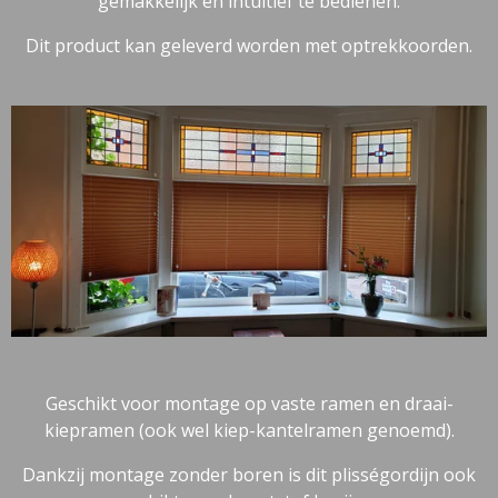
gemakkelijk en intuïtief te bedienen.
Dit product kan geleverd worden met optrekkoorden.
Geschikt voor montage op vaste ramen en draai-
kiepramen (ook wel kiep-kantelramen genoemd).
Dankzij montage zonder boren is dit plisségordijn ook