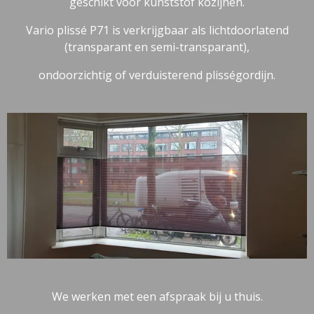
geschikt voor kunststof kozijnen.
Vario plissé P71 is verkrijgbaar als lichtdoorlatend
(transparant en semi-transparant),
ondoorzichtig of verduisterend plisségordijn.
We werken met een afspraak bij u thuis.