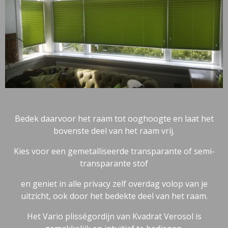
Bedek daarvoor het raam tot ooghoogte en laat het
bovenste deel van het raam vrij.
Kies voor een gemetalliseerde transparante of semi-
transparante stof
en geniet in alle privacy zelf overdag volop van je
uitzicht, ook door het bedekte deel van het raam.
Het Vario plisségordijn van Kvadrat Verosol is