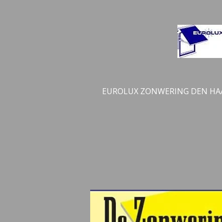
Ga
direct
naar
de
hoofdinhoud
EUROLUX ZONWERING DEN HA