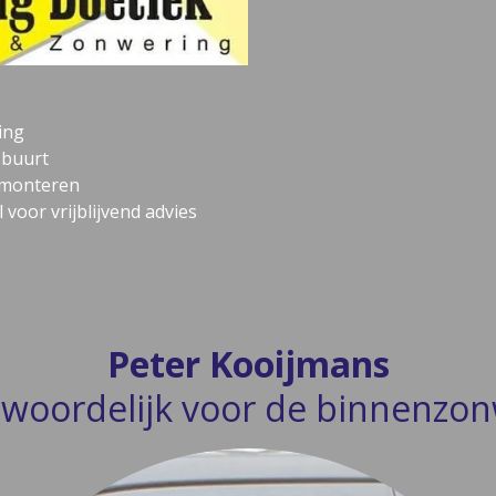
ing
e buurt
 monteren
 voor vrijblijvend advies
Peter Kooijmans
woordelijk voor de binnenzo