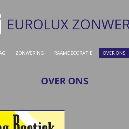
EUROLUX ZONWER
AG
ZONWERING
RAAMDECORATIE
OVER ONS
OVER ONS