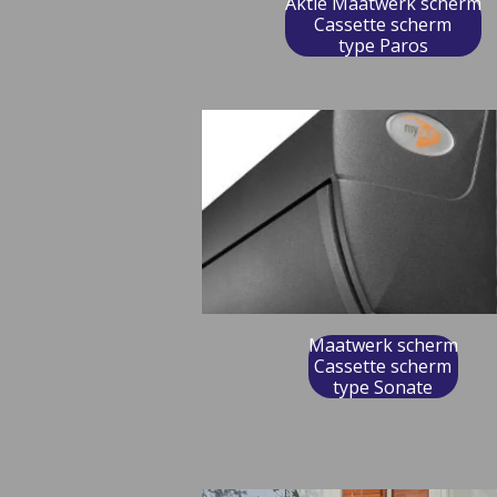
Aktie Maatwerk scherm
Cassette scherm
type Paros
Maatwerk scherm
Cassette scherm
type Sonate