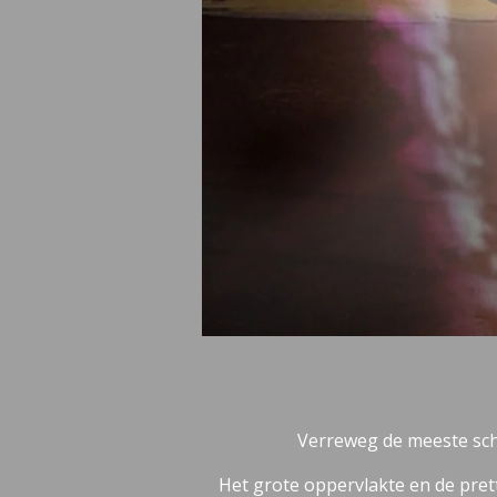
Verreweg de meeste sch
Het grote oppervlakte en de prett