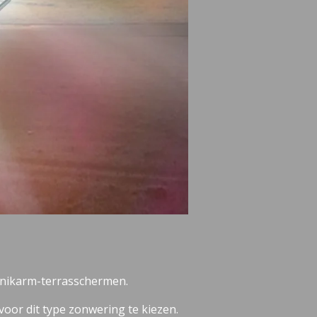
knikarm-terrasschermen.
voor dit type zonwering te kiezen.